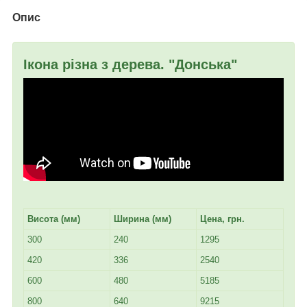
Опис
Ікона різна з дерева. "Донська"
Висота (мм)
Ширина (мм)
Цена, грн.
300
240
1295
420
336
2540
600
480
5185
800
640
9215