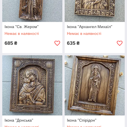
Ікона "Св. Жером"
Ікона "Архангел Михаїл"
Немає в наявності
Немає в наявності
685
635
₴
₴
Ікона "Донська"
Ікона "Спірідон"