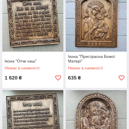
Ікона "Пристрасна Божої
Ікона "Отче наш"
Матері"
Немає в наявності
Немає в наявності
1 620
635
₴
₴