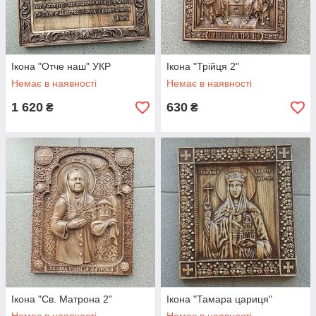
Ікона "Отче наш" УКР
Ікона "Трійця 2"
Немає в наявності
Немає в наявності
1 620
630
₴
₴
Ікона "Св. Матрона 2"
Ікона "Тамара цариця"