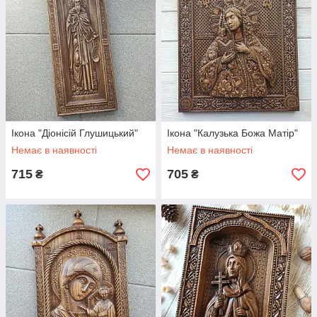
Ікона "Діонісій Глушицький"
Ікона "Калузька Божа Матір"
Немає в наявності
Немає в наявності
715
705
₴
₴