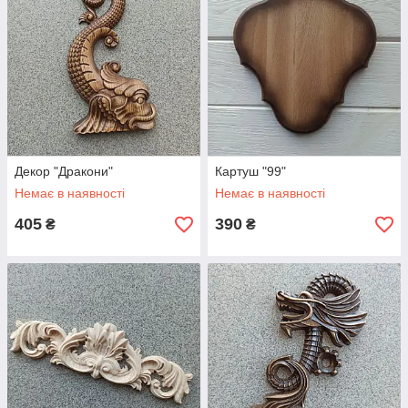
Декор "Дракони"
Картуш "99"
Немає в наявності
Немає в наявності
405
390
₴
₴