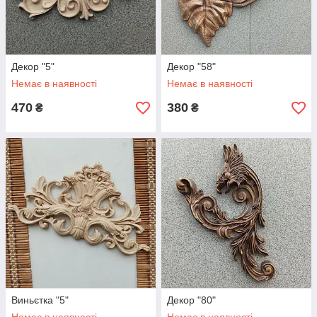
Декор "5"
Декор "58"
Немає в наявності
Немає в наявності
470
380
₴
₴
Виньєтка "5"
Декор "80"