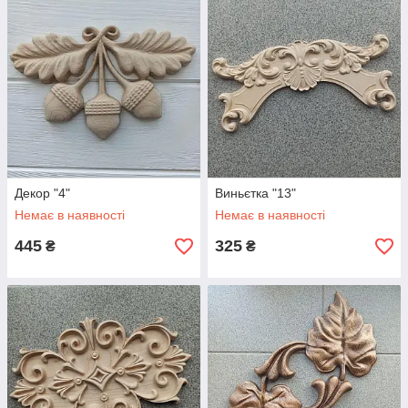
Декор "4"
Виньєтка "13"
Немає в наявності
Немає в наявності
445
325
₴
₴