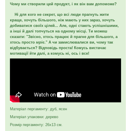
Чому ми створили цей продукт,
і як він вам допоможе?
Ні для кого не секрет, що всі люди прагнуть жити
краще, хочуть більшого, ніж мають у них зараз, хочуть
добиватися своїх цілей... Але, одні стають успішнішими,
а інші й далі топчуться на одному місці. Ти можеш
сказати: "Звісно, хтось працює й прагне для більшого, а
хтось просто
мріє
." А чи замислювалися ви, чому так
відбувається? Відповідь проста! Комусь вистачає
мотивації йти далі, а комусь ні, ось і все!
Матеріал пергаменту: дуб, ясен
Матеріал упаковки: дерево
Розмір пергаменту: 26х13 см.