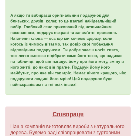
А якщо ти вибираєш оригінальний подарунок для
близьких, друзів, колег, то це взагалі найідеальніший
вибір. Глибокий сенс прихований під незвичайним
пакованням, подарує яскраві та запам'ятні враження.
Натхненні слова — ось що ми хочемо щоразу, коли
когось із чимось вітаємо, так довір свої побажання
відповідним подарунком. Ти добре знаєш носія свята,
тож легко зможеш підібрати саме його текст, що надихає
на табличці, щоб він нагадує йому про його мету, зміну в
його житті, до яких він прагне. Подаруй йому його
майбутнє, про яке він так мріє. Немає нічого кращого, ніж
подарувати людині його мрію! Цей подарунок буде
найяскравішим на тлі всіх інших!
Співпраця
Наша компанія виготовляє вироби з натурального
дерева. Будемо раді співпрацювати з гуртовими