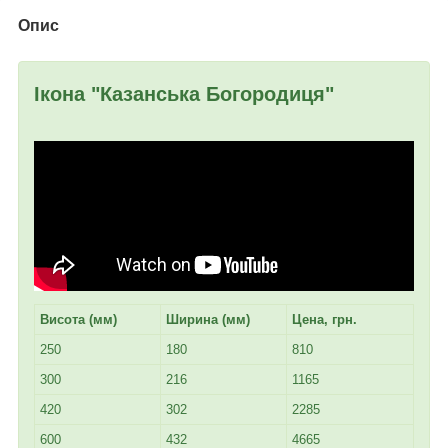
Опис
Ікона "Казанська Богородиця"
Висота (мм)
Ширина (мм)
Цена, грн.
250
180
810
300
216
1165
420
302
2285
600
432
4665