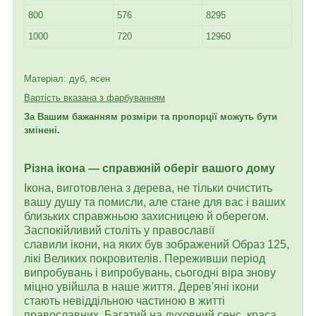
800
576
8295
1000
720
12960
Матеріал: дуб, ясен
Вартість вказана з фарбуванням
За Вашим бажанням розміри та пропорції можуть бути
змінені.
Різна ікона — справжній оберіг вашого дому
Ікона, виготовлена з дерева, не тільки очистить
вашу душу та помисли, але стане для вас і ваших
близьких справжньою захисницею й оберегом.
Заспокійливий століть у православії
славили ікони, на яких був зображений Образ 125,
лікі Великих покровителів. Переживши період
випробувань і випробувань, сьогодні віра знову
міцно увійшла в наше життя. Дерев'яні ікони
стають невіддільною частиною в житті
православних. Багатий на духовний сенс, краса