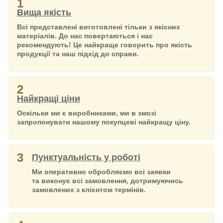
1
Вища якість
Всі представлені виготовлені тільки з якісних
матеріалів. До нас повертаються і нас
рекомендують! Це найкраще говорить про якість
продукції та наш підхід до справи.
2
Найкращі ціни
Оскільки ми є виробниками, ми в змозі
запропонувати нашому покупцеві найкращу ціну.
3
Пунктуальність у роботі
Ми оперативно обробляємо всі заявки
та виконує всі замовлення, дотримуючись
замовлених з клієнтом термінів.