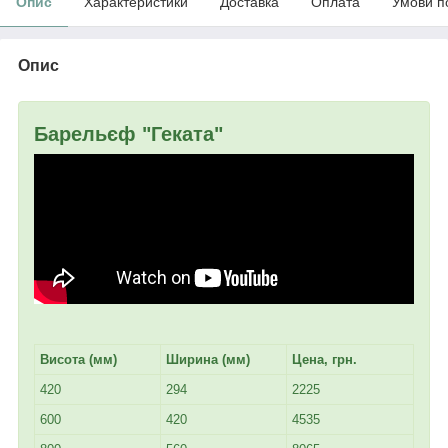
Опис
Характеристики
Доставка
Оплата
Умови п
Опис
Барельєф "Геката"
Висота (мм)
Ширина (мм)
Цена, грн.
420
294
2225
600
420
4535