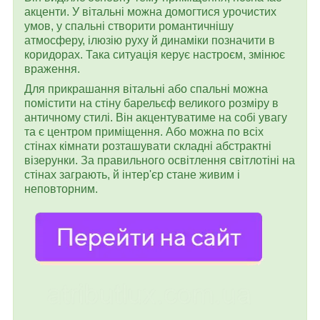
акценти. У вітальні можна домогтися урочистих
умов, у спальні створити романтичнішу
атмосферу, ілюзію руху й динаміки позначити в
коридорах. Така ситуація керує настроєм, змінює
враження.
Для прикрашання вітальні або спальні можна
помістити на стіну барельєф великого розміру в
античному стилі. Він акцентуватиме на собі увагу
та є центром приміщення. Або можна по всіх
стінах кімнати розташувати складні абстрактні
візерунки. За правильного освітлення світлотіні на
стінах заграють, й інтер'єр стане живим і
неповторним.