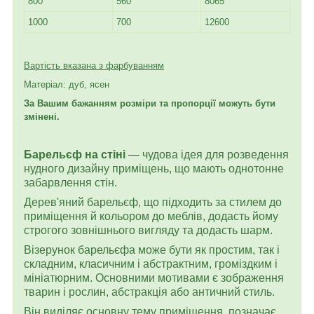
800
560
8065
1000
700
12600
Вартість вказана з фарбуванням
Матеріал: дуб, ясен
За Вашим бажанням розміри та пропорції можуть бути
змінені.
Барельєф на стіні
— чудова ідея для розведення
нудного дизайну приміщень, що мають однотонне
забарвлення стін.
Дерев'яний барельєф, що підходить за стилем до
приміщення й кольором до меблів, додасть йому
строгого зовнішнього вигляду та додасть шарм.
Візерунок барельєфа може бути як простим, так і
складним, класичним і абстрактним, громіздким і
мініатюрним. Основними мотивами є зображення
тварин і рослин, абстракція або античний стиль.
Він виділяє основну тему приміщення, позначає