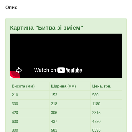
Опис
Картина "Битва зі змієм"
Висота (мм)
Ширина (мм)
Цена, грн.
210
153
580
300
218
1180
420
306
2315
600
437
4720
800
583
8395