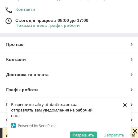
Контакти
Сьогодні працює з 08:00 до 17:00
Показати весь графік роботи
Про нас
Контакти
Доставка та оплата
Графік роботи
×
Разрешите сайту atributlux.com.ua
Повна версія сайту
отправлять вам уведомления на рабочий
стол
Сайт створено на маркетплейсі
Prom.ua
Powered by SendPulse
Разрешить
Запретить
Інтернет-магазин тимчасово не працює. Все буде Україна!
Політика конфіденційності