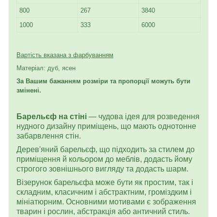
800
267
3840
1000
333
6000
Вартість вказана з фарбуванням
Матеріал: дуб, ясен
За Вашим бажанням розміри та пропорції можуть бути
змінені.
Барельєф на стіні
— чудова ідея для розведення
нудного дизайну приміщень, що мають однотонне
забарвлення стін.
Дерев'яний барельєф, що підходить за стилем до
приміщення й кольором до меблів, додасть йому
строгого зовнішнього вигляду та додасть шарм.
Візерунок барельєфа може бути як простим, так і
складним, класичним і абстрактним, громіздким і
мініатюрним. Основними мотивами є зображення
тварин і рослин, абстракція або античний стиль.