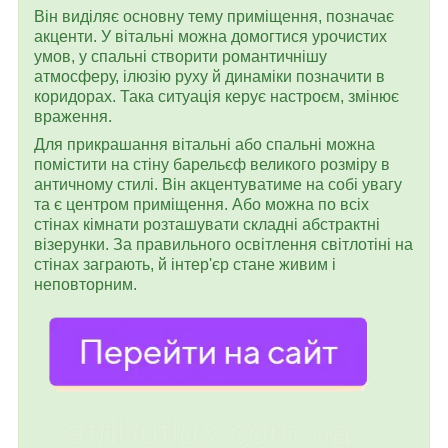
Він виділяє основну тему приміщення, позначає
акценти. У вітальні можна домогтися урочистих
умов, у спальні створити романтичнішу
атмосферу, ілюзію руху й динаміки позначити в
коридорах. Така ситуація керує настроєм, змінює
враження.
Для прикрашання вітальні або спальні можна
помістити на стіну барельєф великого розміру в
античному стилі. Він акцентуватиме на собі увагу
та є центром приміщення. Або можна по всіх
стінах кімнати розташувати складні абстрактні
візерунки. За правильного освітлення світлотіні на
стінах заграють, й інтер'єр стане живим і
неповторним.