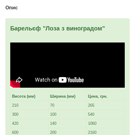
Опис
Барельєф "Лоза з виноградом"
Висота (мм)
Ширина (мм)
Цена, грн.
210
70
265
300
100
540
420
140
1060
600
200
2160