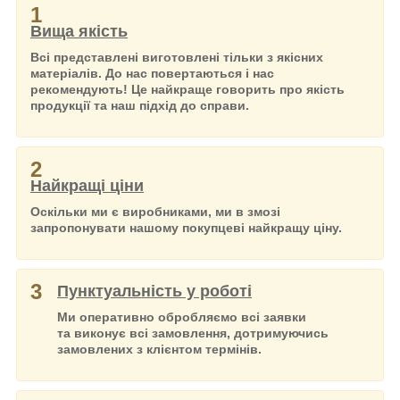
1
Вища якість
Всі представлені виготовлені тільки з якісних
матеріалів. До нас повертаються і нас
рекомендують! Це найкраще говорить про якість
продукції та наш підхід до справи.
2
Найкращі ціни
Оскільки ми є виробниками, ми в змозі
запропонувати нашому покупцеві найкращу ціну.
3
Пунктуальність у роботі
Ми оперативно обробляємо всі заявки
та виконує всі замовлення, дотримуючись
замовлених з клієнтом термінів.