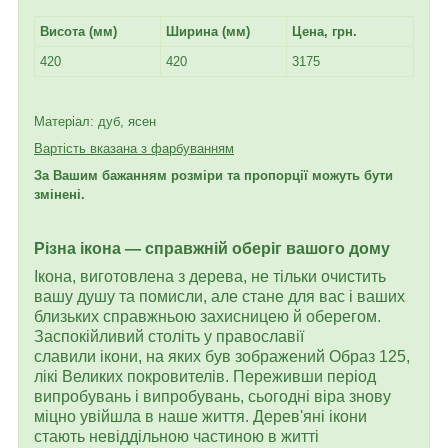
Висота (мм)
Ширина (мм)
Цена, грн.
420
420
3175
Матеріал: дуб, ясен
Вартість вказана з фарбуванням
За Вашим бажанням розміри та пропорції можуть бути
змінені.
Різна ікона — справжній оберіг вашого дому
Ікона, виготовлена з дерева, не тільки очистить
вашу душу та помисли, але стане для вас і ваших
близьких справжньою захисницею й оберегом.
Заспокійливий століть у православії
славили ікони, на яких був зображений Образ 125,
лікі Великих покровителів. Переживши період
випробувань і випробувань, сьогодні віра знову
міцно увійшла в наше життя. Дерев'яні ікони
стають невіддільною частиною в житті