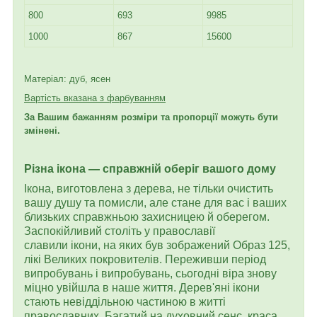
800
693
9985
1000
867
15600
Матеріал: дуб, ясен
Вартість вказана з фарбуванням
За Вашим бажанням розміри та пропорції можуть бути
змінені.
Різна ікона — справжній оберіг вашого дому
Ікона, виготовлена з дерева, не тільки очистить
вашу душу та помисли, але стане для вас і ваших
близьких справжньою захисницею й оберегом.
Заспокійливий століть у православії
славили ікони, на яких був зображений Образ 125,
лікі Великих покровителів. Переживши період
випробувань і випробувань, сьогодні віра знову
міцно увійшла в наше життя. Дерев'яні ікони
стають невіддільною частиною в житті
православних. Багатий на духовний сенс, краса