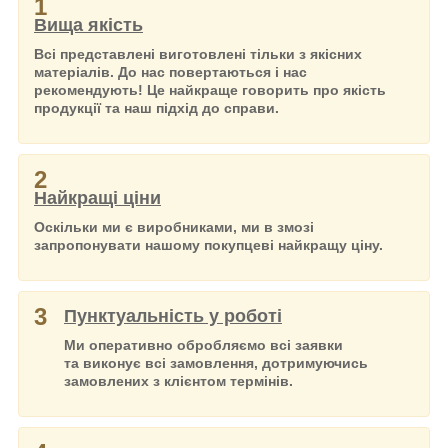
1
Вища якість
Всі представлені виготовлені тільки з якісних
матеріалів. До нас повертаються і нас
рекомендують! Це найкраще говорить про якість
продукції та наш підхід до справи.
2
Найкращі ціни
Оскільки ми є виробниками, ми в змозі
запропонувати нашому покупцеві найкращу ціну.
3
Пунктуальність у роботі
Ми оперативно обробляємо всі заявки
та виконує всі замовлення, дотримуючись
замовлених з клієнтом термінів.