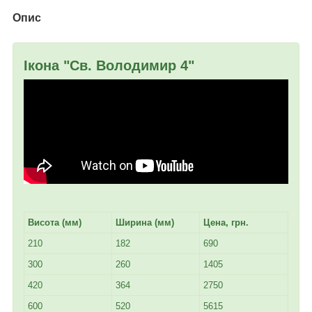
Опис
Ікона "Св. Володимир 4"
Висота (мм)
Ширина (мм)
Цена, грн.
210
182
690
300
260
1405
420
364
2750
600
520
5615