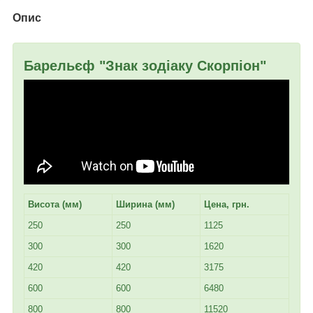
Опис
Барельєф "Знак зодіаку Скорпіон"
Висота (мм)
Ширина (мм)
Цена, грн.
250
250
1125
300
300
1620
420
420
3175
600
600
6480
800
800
11520