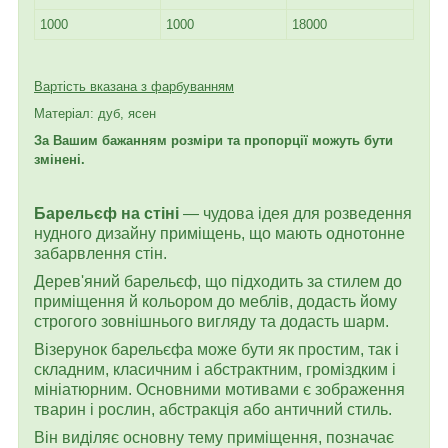
1000
1000
18000
Вартість вказана з фарбуванням
Матеріал: дуб, ясен
За Вашим бажанням розміри та пропорції можуть бути
змінені.
Барельєф на стіні
— чудова ідея для розведення
нудного дизайну приміщень, що мають однотонне
забарвлення стін.
Дерев'яний барельєф, що підходить за стилем до
приміщення й кольором до меблів, додасть йому
строгого зовнішнього вигляду та додасть шарм.
Візерунок барельєфа може бути як простим, так і
складним, класичним і абстрактним, громіздким і
мініатюрним. Основними мотивами є зображення
тварин і рослин, абстракція або античний стиль.
Він виділяє основну тему приміщення, позначає