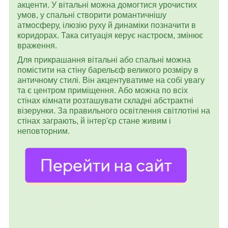
акценти. У вітальні можна домогтися урочистих
умов, у спальні створити романтичнішу
атмосферу, ілюзію руху й динаміки позначити в
коридорах. Така ситуація керує настроєм, змінює
враження.
Для прикрашання вітальні або спальні можна
помістити на стіну барельєф великого розміру в
античному стилі. Він акцентуватиме на собі увагу
та є центром приміщення. Або можна по всіх
стінах кімнати розташувати складні абстрактні
візерунки. За правильного освітлення світлотіні на
стінах заграють, й інтер'єр стане живим і
неповторним.