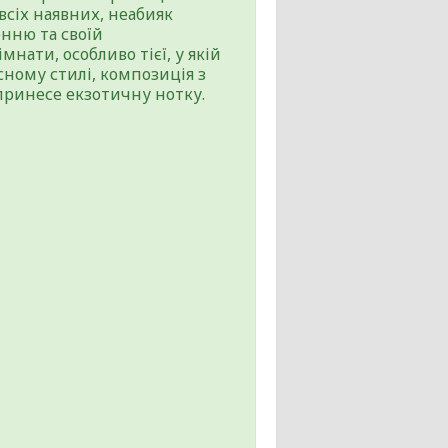
сіх наявних, неабияк
нню та своїй
нати, особливо тієї, у якій
ному стилі, композиція з
 принесе екзотичну нотку.