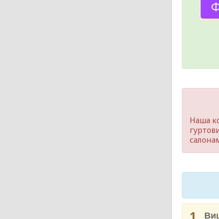
Наша к
гуртов
салонам
1
Вищ