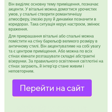
Він виділяє основну тему приміщення, позначає
акценти. У вітальні можна домогтися урочистих
умов, у спальні створити романтичнішу
атмосферу, ілюзію руху й динаміки позначити в
коридорах. Така ситуація керує настроєм, змінює
враження.
Для прикрашання вітальні або спальні можна
помістити на стіну барельєф великого розміру в
античному стилі. Він акцентуватиме на собі увагу
та є центром приміщення. Або можна по всіх
стінах кімнати розташувати складні абстрактні
візерунки. За правильного освітлення світлотіні на
стінах заграють, й інтер'єр стане живим і
неповторним.