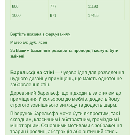
800
777
11190
1000
971
17485
Вартість вказана з фарбуванням
Матеріал: дуб, ясен
За Вашим бажанням розміри та пропорції можуть бути
змінені.
Барельєф на стіні
— чудова ідея для розведення
нудного дизайну приміщень, що мають однотонне
забарвлення стін.
Дерев'яний барельєф, що підходить за стилем до
приміщення й кольором до меблів, додасть йому
строгого зовнішнього вигляду та додасть шарм.
Візерунок барельєфа може бути як простим, так і
складним, класичним і абстрактним, громіздким і
мініатюрним. Основними мотивами є зображення
тварин і рослин, абстракція або античний стиль.