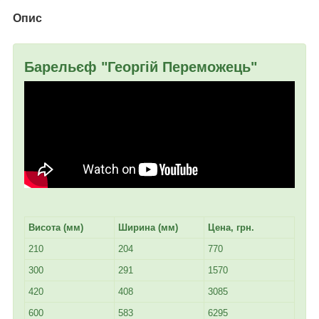
Опис
Барельєф "Георгій Переможець"
Висота (мм)
Ширина (мм)
Цена, грн.
210
204
770
300
291
1570
420
408
3085
600
583
6295