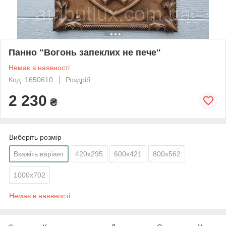
Панно "Вогонь запеклих не пече"
Немає в наявності
Код: 1650610
Роздріб
2 230
₴
Виберіть розмір
Вкажіть варіант
420х295
600х421
800х562
1000х702
Немає в наявності