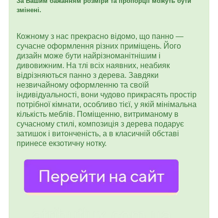
За Вашим бажанням розміри та пропорції можуть бути
змінені.
Кожному з нас прекрасно відомо, що панно —
сучасне оформлення різних приміщень. Його
дизайн може бути найрізноманітнішим і
дивовижним. На тлі всіх наявних, неабияк
відрізняються панно з дерева. Завдяки
незвичайному оформленню та своїй
індивідуальності, вони чудово прикрасять простір
потрібної кімнати, особливо тієї, у якій мінімальна
кількість меблів. Поміщенню, витриманому в
сучасному стилі, композиція з дерева подарує
затишок і витонченість, а в класичній обставі
принесе екзотичну нотку.