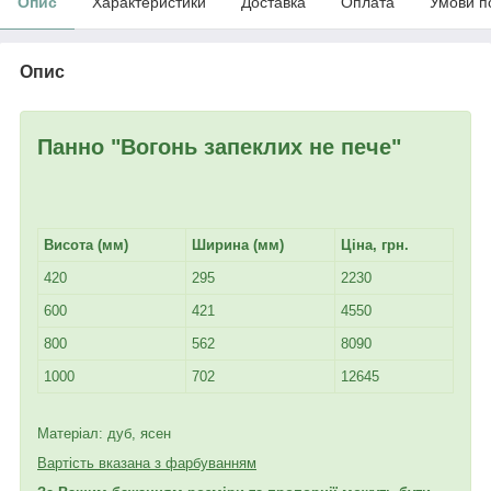
Опис
Характеристики
Доставка
Оплата
Умови п
Опис
Панно "Вогонь запеклих не пече"
Висота (мм)
Ширина (мм)
Ціна, грн.
420
295
2230
600
421
4550
800
562
8090
1000
702
12645
Матеріал: дуб, ясен
Вартість вказана з фарбуванням