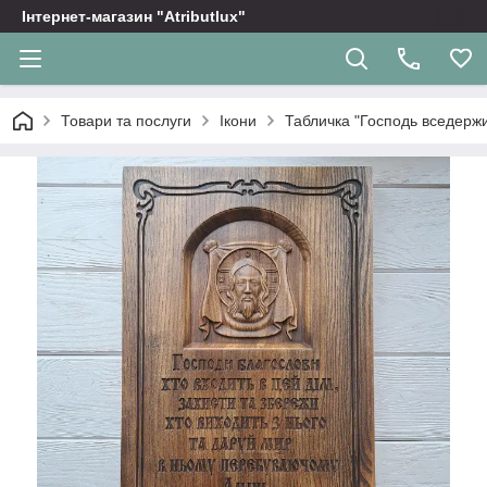
Інтернет-магазин "Atributlux"
Товари та послуги
Ікони
Табличка "Господь вседержи