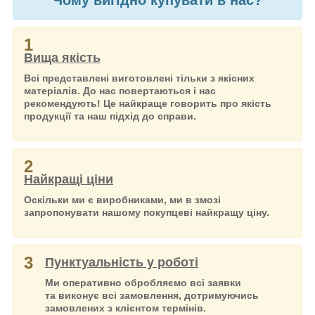
Чому вигідно купувати в нас?
1
Вища якість
Всі представлені виготовлені тільки з якісних
матеріалів. До нас повертаються і нас
рекомендують! Це найкраще говорить про якість
продукції та наш підхід до справи.
2
Найкращі ціни
Оскільки ми є виробниками, ми в змозі
запропонувати нашому покупцеві найкращу ціну.
3
Пунктуальність у роботі
Ми оперативно обробляємо всі заявки
та виконує всі замовлення, дотримуючись
замовлених з клієнтом термінів.