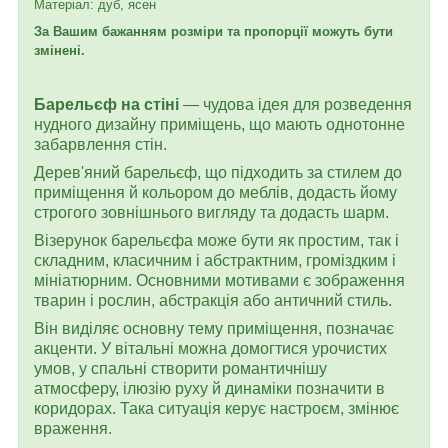
Матеріал: дуб, ясен
За Вашим бажанням розміри та пропорції можуть бути
змінені.
Барельєф на стіні
— чудова ідея для розведення
нудного дизайну приміщень, що мають однотонне
забарвлення стін.
Дерев'яний барельєф, що підходить за стилем до
приміщення й кольором до меблів, додасть йому
строгого зовнішнього вигляду та додасть шарм.
Візерунок барельєфа може бути як простим, так і
складним, класичним і абстрактним, громіздким і
мініатюрним. Основними мотивами є зображення
тварин і рослин, абстракція або античний стиль.
Він виділяє основну тему приміщення, позначає
акценти. У вітальні можна домогтися урочистих
умов, у спальні створити романтичнішу
атмосферу, ілюзію руху й динаміки позначити в
коридорах. Така ситуація керує настроєм, змінює
враження.