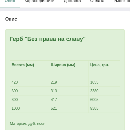
Опис
Характеристики
Доставка
Оплата
Умови п
Опис
Герб "
Без права на славу
"
Висота (мм)
Ширина (мм)
Цена, грн.
420
219
1655
600
313
3380
800
417
6005
1000
521
9385
Матеріал: дуб, ясен