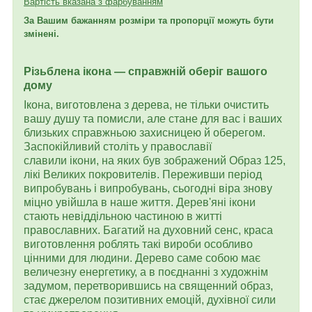
Вартість вказана з фарбуванням
За Вашим бажанням розміри та пропорції можуть бути
змінені.
Різьблена ікона — справжній оберіг вашого
дому
Ікона, виготовлена з дерева, не тільки очистить
вашу душу та помисли, але стане для вас і ваших
близьких справжньою захисницею й оберегом.
Заспокійливий століть у православії
славили ікони, на яких був зображений Образ 125,
лікі Великих покровителів. Переживши період
випробувань і випробувань, сьогодні віра знову
міцно увійшла в наше життя. Дерев'яні ікони
стають невіддільною частиною в житті
православних. Багатий на духовний сенс, краса
виготовлення роблять такі вироби особливо
цінними для людини. Дерево саме собою має
величезну енергетику, а в поєднанні з художнім
задумом, перетворившись на священний образ,
стає джерелом позитивних емоцій, духівної сили