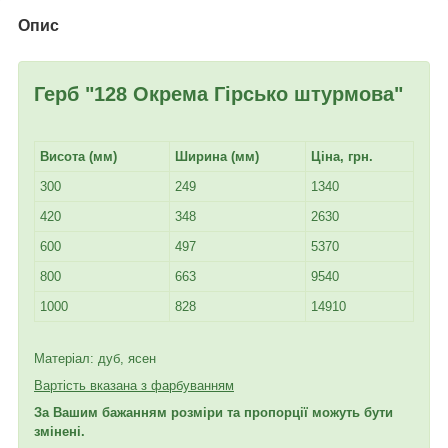
Опис
Герб "128 Окрема Гірсько штурмова"
Висота (мм)
Ширина (мм)
Ціна, грн.
300
249
1340
420
348
2630
600
497
5370
800
663
9540
1000
828
14910
Матеріал: дуб, ясен
Вартість вказана з фарбуванням
За Вашим бажанням розміри та пропорції можуть бути
змінені.