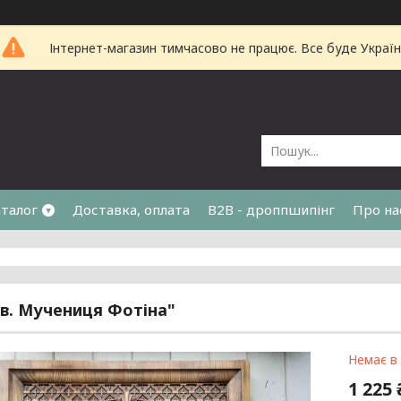
Інтернет-магазин тимчасово не працює. Все буде Україн
талог
Доставка, оплата
B2B - дроппшипінг
Про на
Св. Мучениця Фотіна"
Немає в
1 225 