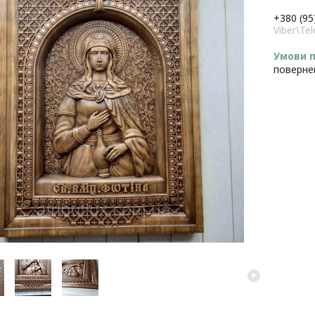
+380 (95
Viber\T
поверне