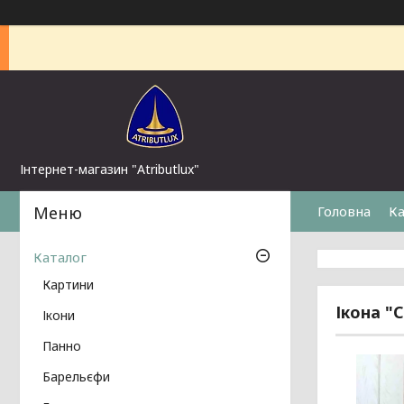
Інтернет-магазин "Atributlux"
Головна
Ка
Каталог
Картини
Ікона "
Ікони
Панно
Барельєфи