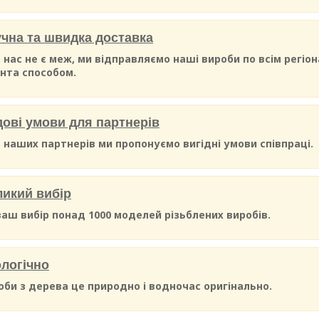
чна та швидка доставка
 нас не є меж, ми відправляємо наші вироби по всім регіо
єнта способом.
ові умови для партнерів
 наших партнерів ми пропонуємо вигідні умови співпраці.
икий вибір
ваш вибір понад 1000 моделей різьблених виробів.
логічно
оби з дерева це природно і водночас оригінально.