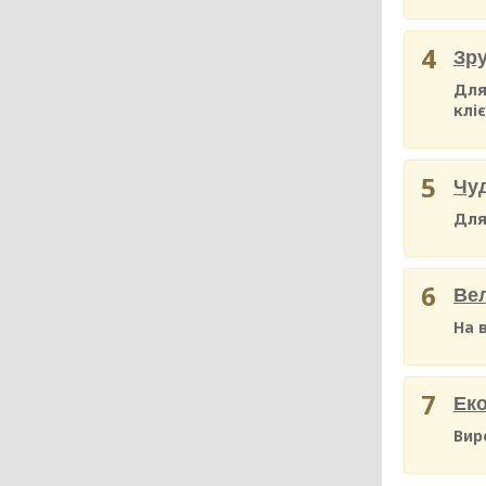
4
Зру
Для
клі
5
Чуд
Для
6
Вел
На 
7
Еко
Вир