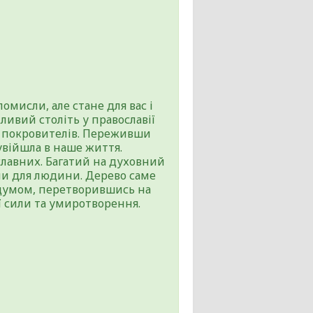
омисли, але стане для вас і
ивий століть у православії
их покровителів. Переживши
увійшла в наше життя.
славних. Багатий на духовний
ми для людини. Дерево саме
адумом, перетворившись на
 сили та умиротворення.