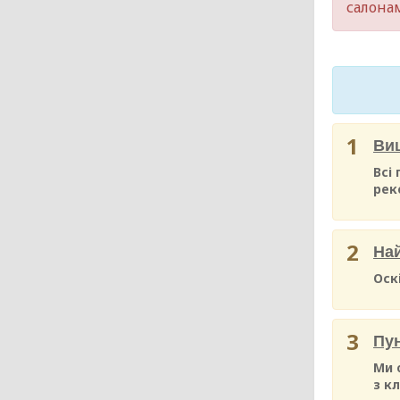
салонам
1
Вищ
Всі
рек
2
Най
Оск
3
Пун
Ми 
з к