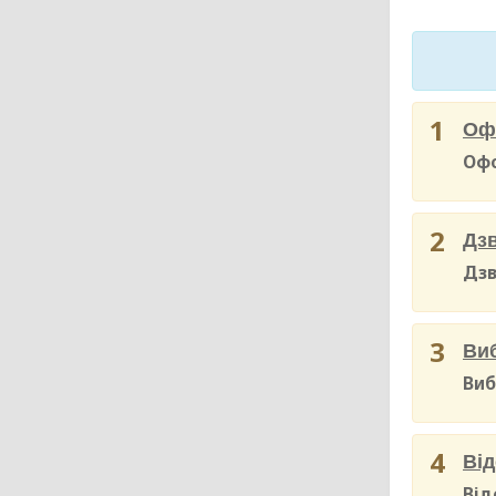
1
Оф
Офо
2
Дз
Дзв
3
Виб
Виб
4
Ві
Від