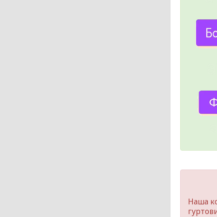
Наша к
гуртов