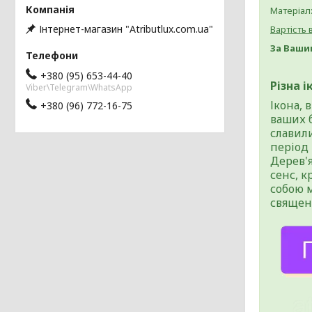
Матеріал:
Інтернет-магазин "Atributlux.com.ua"
Вартість
За Ваши
+380 (95) 653-44-40
Різна 
Viber\Telegram\WhatsApp
Ікона, 
+380 (96) 772-16-75
ваших 
славили
період 
Дерев'
сенс, 
собою 
священ