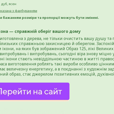
 дуб, ясен
 вказана з фарбуванням
м бажанням розміри та пропорції можуть бути змінені.
ікона — справжній оберіг вашого дому
виготовлена з дерева, не тільки очистить вашу душу та п
близьких справжньою захисницею й оберегом. Заспокійл
 ікони, на яких був зображений Образ 125, лікі Велик
випробувань і випробувань, сьогодні віра знову міцно 
яні ікони стають невіддільною частиною в житті право
краса виготовлення роблять такі вироби особливо цінни
має величезну енергетику, а в поєднанні з художнім з
ний образ, стає джерелом позитивних емоцій, духівної