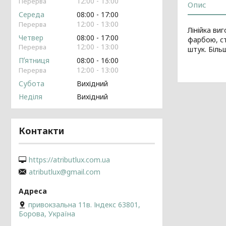
12:00
13:00
Опис
Середа
08:00
17:00
12:00
13:00
Лінійка ви
Четвер
08:00
17:00
фарбою, ст
12:00
13:00
штук. Біль
Пʼятниця
08:00
16:00
12:00
13:00
Субота
Вихідний
Неділя
Вихідний
Контакти
https://atributlux.com.ua
atributlux@gmail.com
привокзальна 11в. Індекс 63801,
Борова, Україна