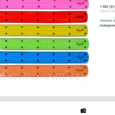
+380 (95
Viber\T
поверне