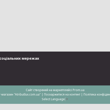
у соціальних мережах
Сайт створений на маркетплейсі
Prom.ua
Інтернет-магазин "Atributlux.com.ua" |
Поскаржитися на контент
|
Політика конфіден
Select Language
▼