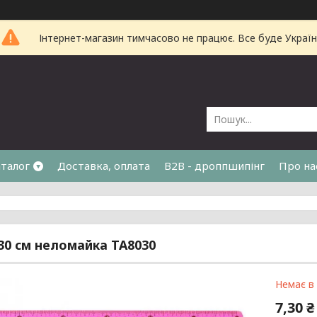
Інтернет-магазин тимчасово не працює. Все буде Україн
талог
Доставка, оплата
B2B - дроппшипінг
Про на
 30 см неломайка ТА8030
Немає в
7,30 ₴