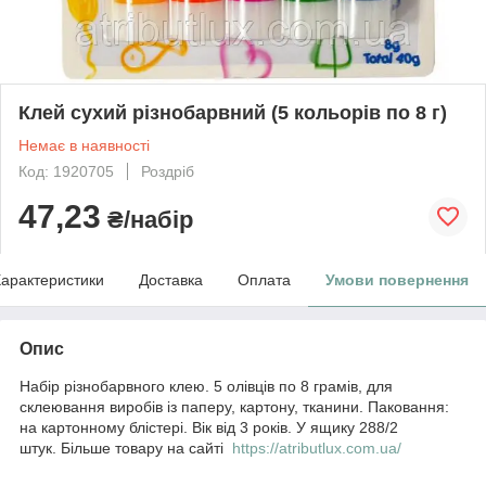
Клей сухий різнобарвний (5 кольорів по 8 г)
Немає в наявності
Код: 1920705
Роздріб
47,23
₴/набір
арактеристики
Доставка
Оплата
Умови повернення
Опис
Набір різнобарвного клею. 5 олівців по 8 грамів, для
склеювання виробів із паперу, картону, тканини. Паковання:
на картонному блістері. Вік від 3 років. У ящику 288/2
штук. Більше товару на сайті
https://atributlux.com.ua/