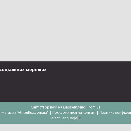
у соціальних мережах
Сайт створений на маркетплейсі
Prom.ua
Інтернет-магазин "Atributlux.com.ua" |
Поскаржитися на контент
|
Політика конфіден
Select Language
▼