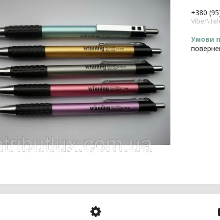
+380 (95
Viber\T
поверне