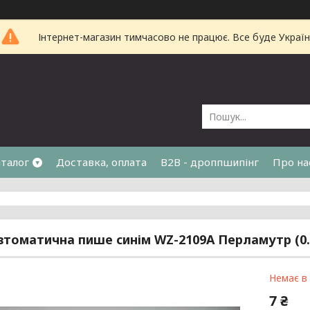
Інтернет-магазин тимчасово не працює. Все буде Україн
талог
Доставка, оплата
B2B - дроппшипінг
Про на
втоматична пише синім WZ-2109A Перламутр (0.
Немає в
7 ₴