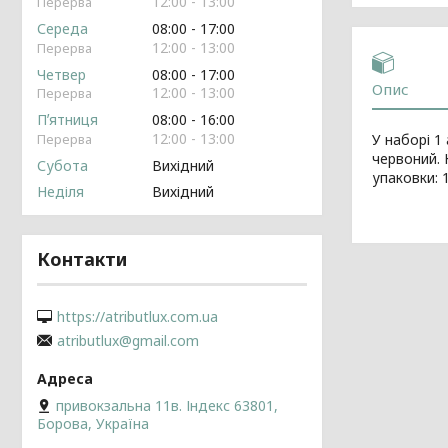
12:00
13:00
Середа
08:00
17:00
12:00
13:00
Четвер
08:00
17:00
Опис
12:00
13:00
Пʼятниця
08:00
16:00
12:00
13:00
У наборі 1
червоний. 
Субота
Вихідний
упаковки: 
Неділя
Вихідний
Контакти
https://atributlux.com.ua
atributlux@gmail.com
привокзальна 11в. Індекс 63801,
Борова, Україна