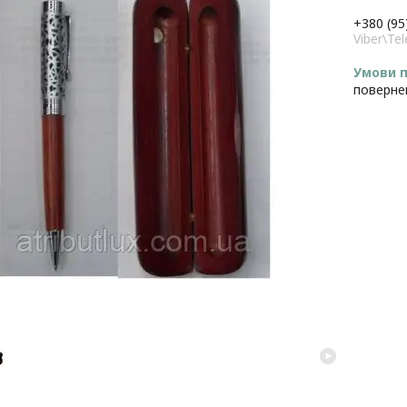
+380 (95
Viber\T
поверне