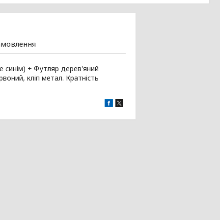
амовлення
ше синім) + Футляр дерев'яний
воний, кліп метал. Кратність