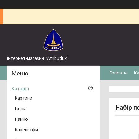
Інтернет-магазин "Atributlux"
Головна
Ка
Каталог
Картини
Набір п
Ікони
Панно
Барельєфи