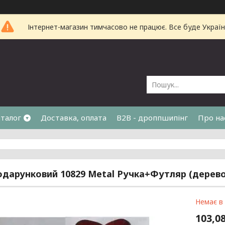
Інтернет-магазин тимчасово не працює. Все буде Україн
талог
Доставка, оплата
B2B - дроппшипінг
Про на
одарунковий 10829 Metal Ручка+Футляр (дерево
Немає в
103,08