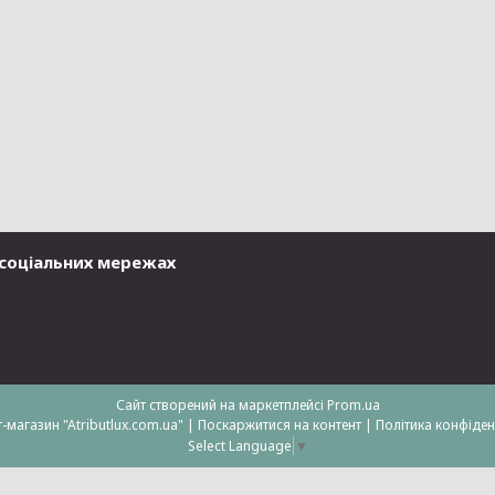
у соціальних мережах
Сайт створений на маркетплейсі
Prom.ua
Інтернет-магазин "Atributlux.com.ua" |
Поскаржитися на контент
|
Політика конфіден
Select Language
▼