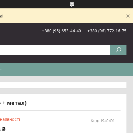
а!
+380 (95) 653-44-40
+380 (96) 772-16-75
с
 + метал)
 наявності
Код:
1940401
 ₴