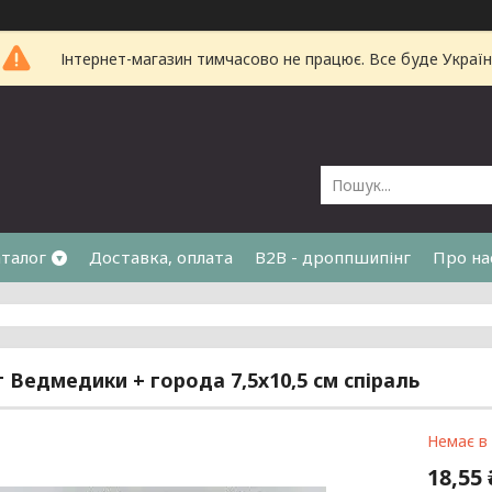
Інтернет-магазин тимчасово не працює. Все буде Україн
талог
Доставка, оплата
B2B - дроппшипінг
Про на
 Ведмедики + города 7,5х10,5 см спіраль
Немає в
18,55 