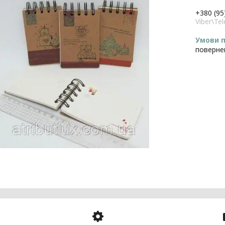
+380 (95
Viber\T
поверне