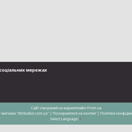
у соціальних мережах
Сайт створений на маркетплейсі
Prom.ua
Інтернет-магазин "Atributlux.com.ua" |
Поскаржитися на контент
|
Політика конфіден
Select Language
▼