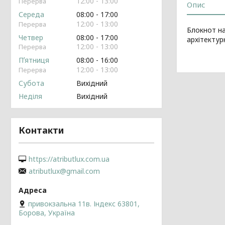
12:00
13:00
Опис
Середа
08:00
17:00
12:00
13:00
Блокнот на
Четвер
08:00
17:00
архітектур
12:00
13:00
Пʼятниця
08:00
16:00
12:00
13:00
Субота
Вихідний
Неділя
Вихідний
Контакти
https://atributlux.com.ua
atributlux@gmail.com
привокзальна 11в. Індекс 63801,
Борова, Україна