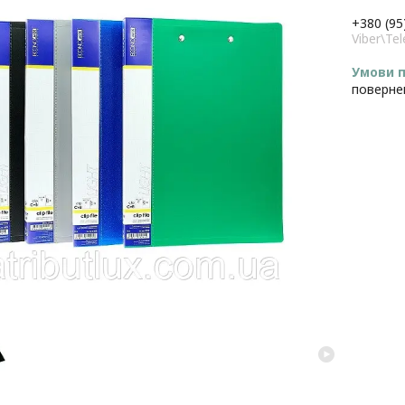
+380 (95
Viber\T
поверне