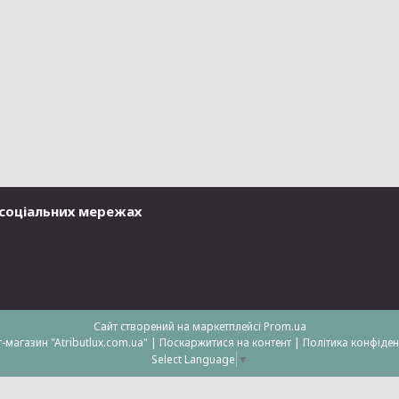
у соціальних мережах
Сайт створений на маркетплейсі
Prom.ua
Інтернет-магазин "Atributlux.com.ua" |
Поскаржитися на контент
|
Політика конфіден
Select Language
▼