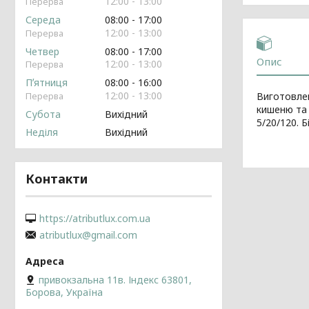
12:00
13:00
Середа
08:00
17:00
12:00
13:00
Четвер
08:00
17:00
Опис
12:00
13:00
Пʼятниця
08:00
16:00
12:00
13:00
Виготовлен
кишеню та 
Субота
Вихідний
5/20/120. 
Неділя
Вихідний
Контакти
https://atributlux.com.ua
atributlux@gmail.com
привокзальна 11в. Індекс 63801,
Борова, Україна