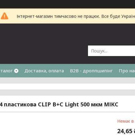
Інтернет-магазин тимчасово не працює. Все буде Україн
талог
Доставка, оплата
B2B - дроппшипінг
Про на
4 пластикова CLIP В+С Light 500 мкм МІКС
Немає в
24,65 